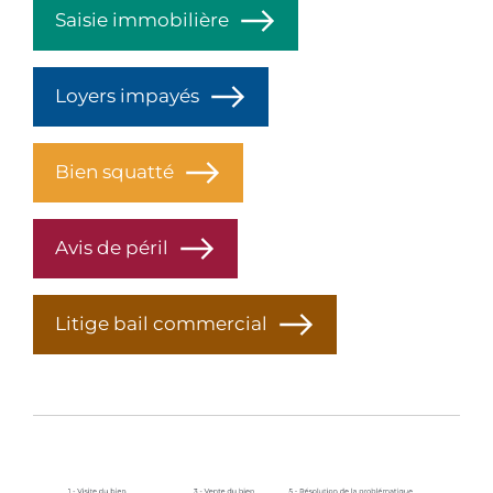
Saisie immobilière
Loyers impayés
Bien squatté
Avis de péril
Litige bail commercial